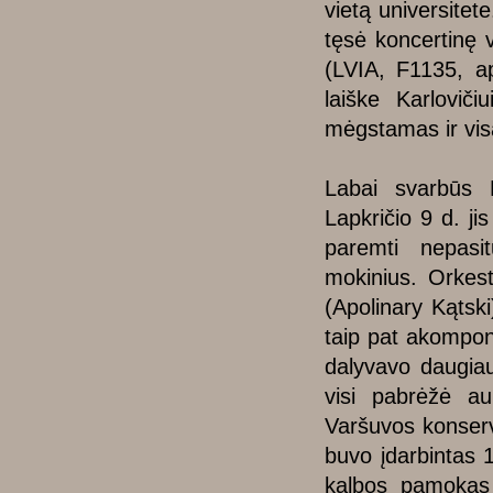
vietą universitet
tęsė koncertinę 
(LVIA, F1135, a
laiške Karlovič
mėgstamas ir visa
Labai svarbūs K
Lapkričio 9 d. ji
paremti nepasit
mokinius. Orkest
(Apolinary Kątsk
taip pat akompon
dalyvavo daugiau
visi pabrėžė auk
Varšuvos konservat
buvo įdarbintas 1
kalbos pamokas