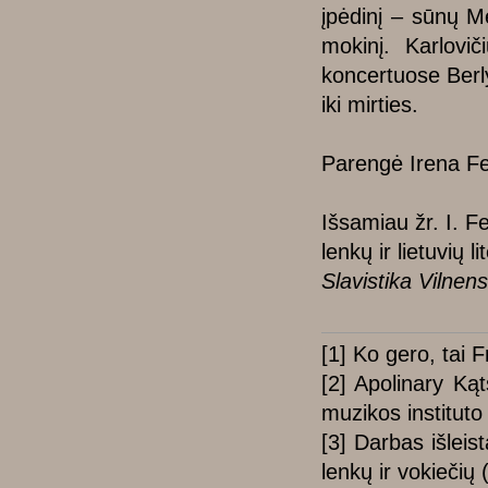
įpėdinį – sūnų M
mokinį. Karlovi
koncertuose Berl
iki mirties.
Parengė Irena F
Išsamiau žr. I. F
lenkų ir lietuvių 
Slavistika Vilnens
[1] Ko gero, tai
[2] Apolinary Ką
muzikos instituto
[3] Darbas išleis
lenkų ir vokiečių