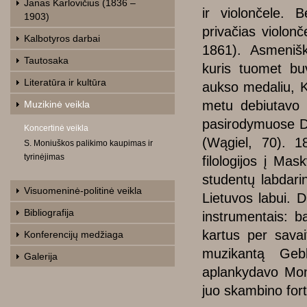
Janas Karlovičius (1836 –
ir violončele. 
1903)
privačias violo
Kalbotyros darbai
1861). Asmenišk
Tautosaka
kuris tuomet bu
Literatūra ir kultūra
aukso medaliu, K
metu debiutavo 
Muzikinė veikla
pasirodymuose Di
Koncertinė veikla
(Wągiel, 70). 1
S. Moniuškos palikimo kaupimas ir
tyrinėjimas
filologijos į Ma
studentų labdari
Visuomeninė-politinė veikla
Lietuvos labui. 
Bibliografija
instrumentais: b
kartus per sava
Konferencijų medžiaga
muzikantą Ge
Galerija
aplankydavo Mon
juo skambino fort