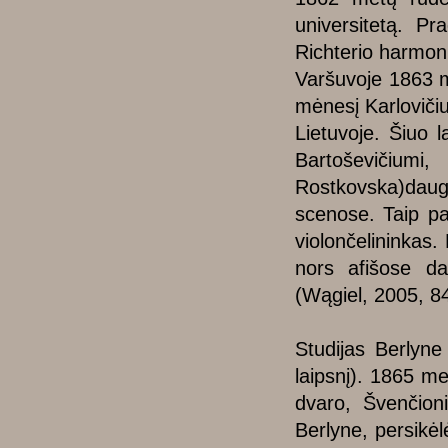
universitetą. Pr
Richterio harmon
Varšuvoje 1863 me
mėnesį Karlovičiu
Lietuvoje. Šiuo l
Bartoševičium
Rostkovska)daug
scenose. Taip pa
violončelininkas.
nors afišose da
(Wągiel, 2005, 84
Studijas Berlyne
laipsnį). 1865 me
dvaro, Švenčioni
Berlyne, persikėl