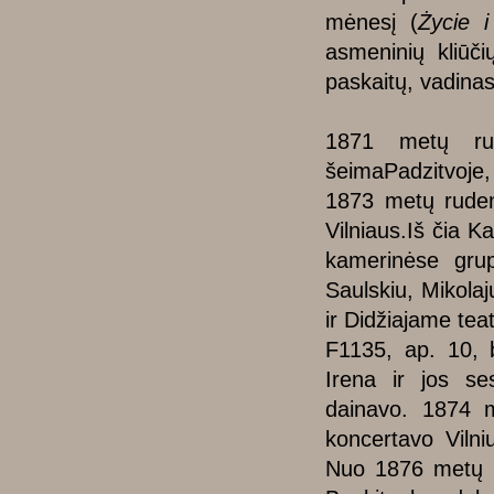
mėnesį (
Życie i
asmeninių kliūči
paskaitų, vadina
1871 metų rud
šeimaPadzitvoje,
1873 metų ruden
Vilniaus.Iš čia K
kamerinėse grup
Saulskiu, Mikolaj
ir Didžiajame te
F1135, ap. 10, 
Irena ir jos se
dainavo. 1874 m
koncertavo Vilni
Nuo 1876 metų p