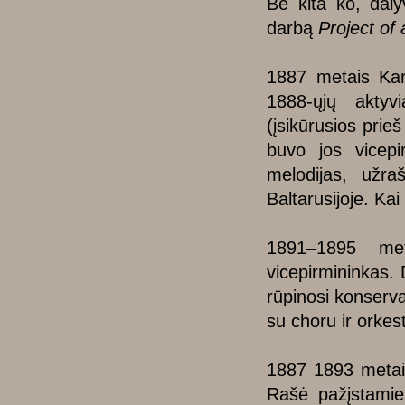
Be kita ko, daly
darbą
Project of
1887 metais Kar
1888-ųjų aktyvi
(įsikūrusios prie
buvo jos vicepi
melodijas, užraš
Baltarusijoje. Ka
1891–1895 met
vicepirmininkas. 
rūpinosi konserva
su choru ir orkes
1887 1893 metais 
Rašė pažįstamiem