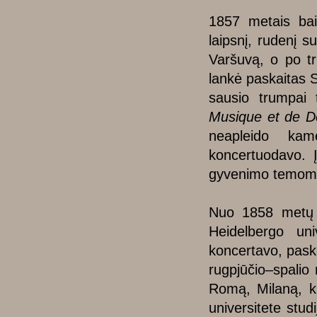
1857 metais bai
laipsnį, rudenį s
Varšuvą, o po tri
lankė paskaitas 
sausio trumpai 
Musique et de D
neapleido kam
koncertuodavo. 
gyvenimo temomi
Nuo 1858 metų ru
Heidelbergo un
koncertavo, pask
rugpjūčio–spalio
Romą, Milaną, ki
universitete studi